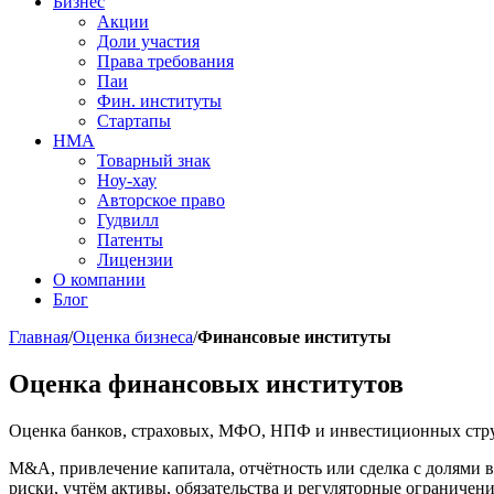
Бизнес
Акции
Доли участия
Права требования
Паи
Фин. институты
Стартапы
НМА
Товарный знак
Ноу-хау
Авторское право
Гудвилл
Патенты
Лицензии
О компании
Блог
Главная
/
Оценка бизнеса
/
Финансовые институты
Оценка финансовых институтов
Оценка банков, страховых, МФО, НПФ и инвестиционных струк
M&A, привлечение капитала, отчётность или сделка с долями в
риски, учтём активы, обязательства и регуляторные ограничени